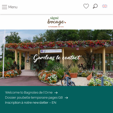
Menu
Search
Voir les favoris
Aller
au
contenu
principal
Gardons le contact
Welcome to Bagnoles de l’Orne
Dossier poubelle temporaire pages GB
Inscription à notre newsletter – EN