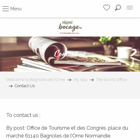
Menu
Search
Voir les favoris
Aller
au
contenu
principal
Contact us
Welcome to Bagnoles de l’Orne
My stay
The tourist Office
Contact Us
To contact us :
By post: Office de Tourisme et des Congrès, place du
marché 61140 Bagnoles de l’Orne Normandie