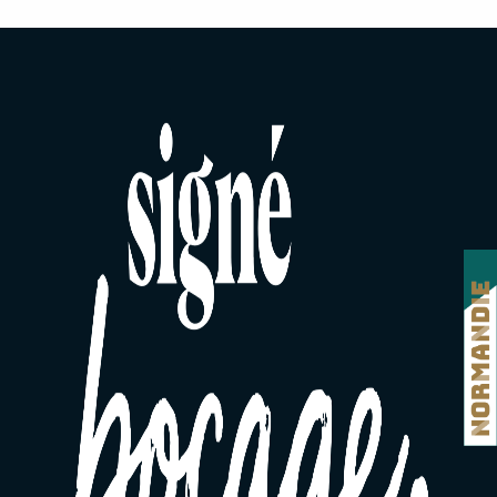
Chambres d'hôtes La Villa Matignon
Chambre d'hôtes Le Fouteau
Tiny House "sous les poiriers"
Chambre d'hôtes La Pommeraie
Yourte "sous les poiriers"
Chambres d'hôtes Château du Gué aux Biches
B&B Le Chat'
Le Chalet de l'Eldo Ras d'Eau
Cabane "Le Cotin" "sous les poiriers"